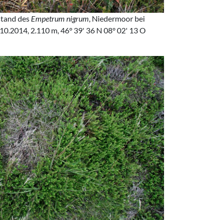
stand des
Empetrum nigrum
, Niedermoor bei
.10.2014, 2.110 m, 46° 39' 36 N 08° 02' 13 O