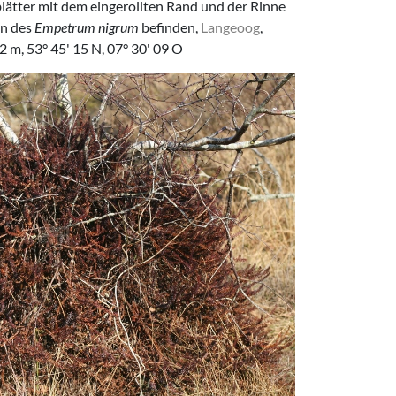
lätter mit dem eingerollten Rand und der Rinne
en des
Empetrum nigrum
befinden,
Langeoog
,
2 m, 53° 45' 15 N, 07° 30' 09 O