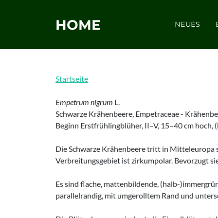
HOME
NEUES
Startseite
Empetrum nigrum
L.
Schwarze Krähenbeere, Empetraceae - Krähenb
Beginn Erstfrühlingblüher, II–V, 15–40 cm hoch,
Die Schwarze Krähenbeere tritt in Mitteleuropa 
Verbreitungsgebiet ist zirkumpolar. Bevorzugt s
Es sind flache, mattenbildende, (halb-)immergrüne
parallelrandig, mit umgerolltem Rand und unters