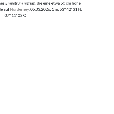
nes
Empetrum nigrum
, die eine etwa 50 cm hohe
de auf
Norderney
, 05.03.2026, 1 m, 53° 42' 31 N,
07° 11' 03 O