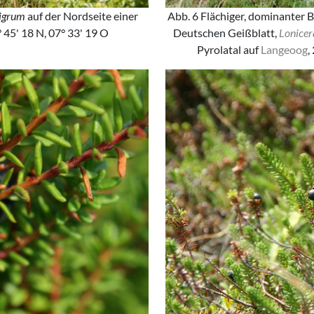
Abb. 6 Flächiger, dominanter 
igrum
auf der Nordseite einer
Deutschen Geißblatt,
Lonice
° 45' 18 N, 07° 33' 19 O
Pyrolatal auf
Langeoog
,