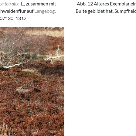
ca tetralix
L., zusammen mit
Abb. 12 Älteres Exemplar ei
chweidenflur auf
Langeoog
,
Bulte gebildet hat. Sumpfhei
 07° 30' 13 O