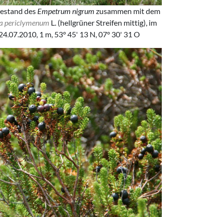
Bestand des
Empetrum nigrum
zusammen mit dem
ra periclymenum
L. (hellgrüner Streifen mittig), im
 24.07.2010, 1 m, 53° 45' 13 N, 07° 30' 31 O