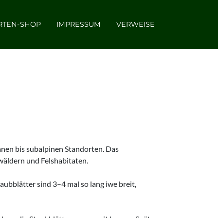
RTEN-SHOP
IMPRESSUM
VERWEISE
anen bis subalpinen Standorten. Das
wäldern und Felshabitaten.
aubblätter sind 3–4 mal so lang iwe breit,