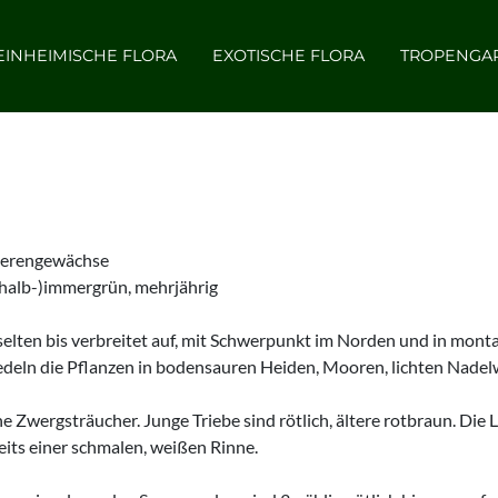
EINHEIMISCHE FLORA
EXOTISCHE FLORA
TROPENGA
eerengewächse
 (halb-)immergrün, mehrjährig
selten bis verbreitet auf, mit Schwerpunkt im Norden und in mont
iedeln die Pflanzen in bodensauren Heiden, Mooren, lichten Nadel
 Zwergsträucher. Junge Triebe sind rötlich, ältere rotbraun. Die L
eits einer schmalen, weißen Rinne.