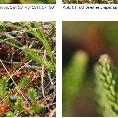
eoog
, 1 m, 53° 45' 13 N, 07° 30'
Abb. 8 Früchte eines
Empetrum