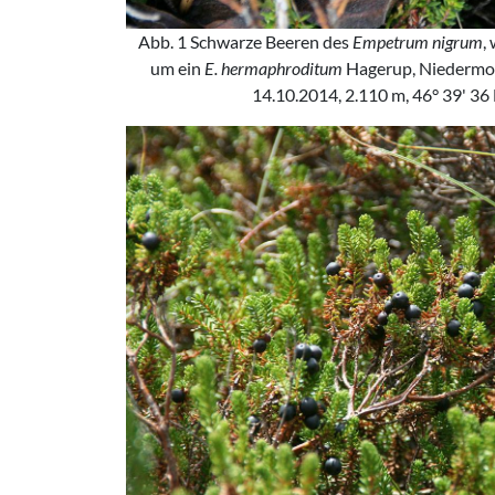
Abb. 1 Schwarze Beeren des
Empetrum nigrum
,
um ein
E. hermaphroditum
Hagerup, Niedermo
14.10.2014, 2.110 m, 46° 39' 36