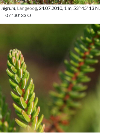
 nigrum
,
Langeoog
, 24.07.2010, 1 m, 53° 45' 13 N,
07° 30' 33 O