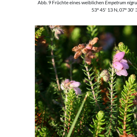
Abb. 9 Früchte eines weiblichen
Empetrum nigr
53° 45' 13 N, 07° 30'