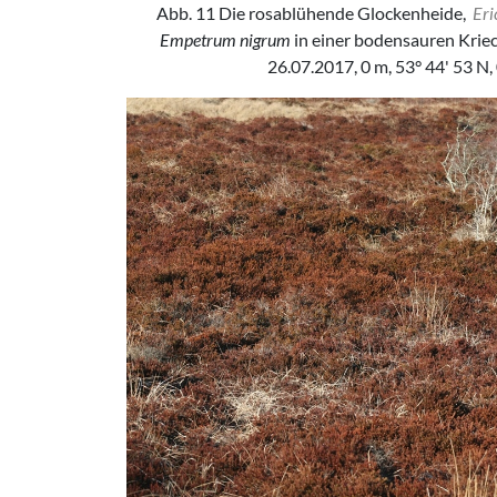
Abb. 11 Die rosablühende Glockenheide,
Eri
Empetrum nigrum
in einer bodensauren Krie
26.07.2017, 0 m, 53° 44' 53 N,