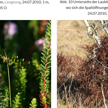
Abb. 10 Unterseite der Laubb
um
,
Langeoog
, 24.07.2010, 1 m,
wo sich die Spaltöffnung
 35 O
24.07.2010, 