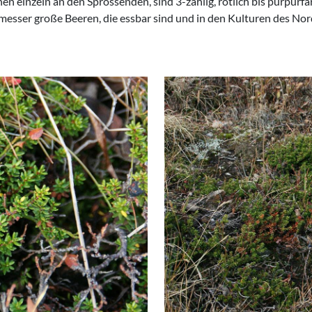
en einzeln an den Sprossenden, sind 3-zählig, rötlich bis purpurfa
hmesser große Beeren, die essbar sind und in den Kulturen des N