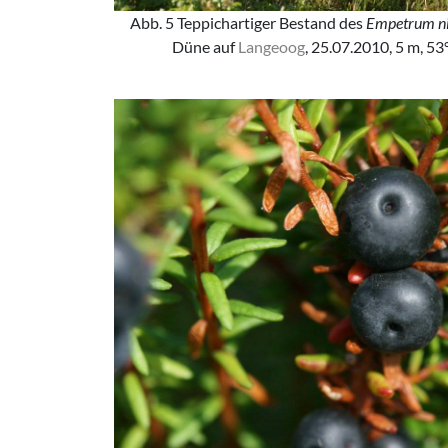
Abb. 5 Teppichartiger Bestand des
Empetrum n
Düne auf
Langeoog
, 25.07.2010, 5 m, 53