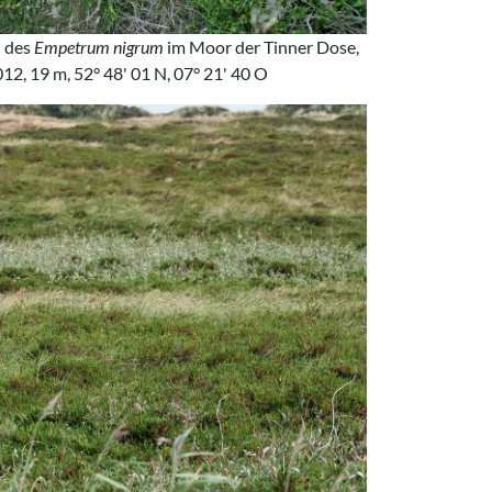
d des
Empetrum nigrum
im Moor der Tinner Dose,
12, 19 m, 52° 48' 01 N, 07° 21' 40 O