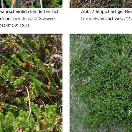
 wahrscheinlich handelt es sich
Abb. 2 Teppichartiger Be
or bei
Grindelwald
, Schweiz,
Grindelwald
, Schweiz, 14
 N 08° 02' 13 O