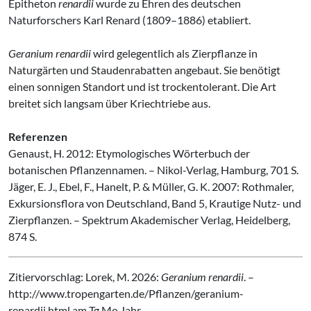
Epitheton
renardii
wurde zu Ehren des deutschen
Naturforschers Karl Renard (1809–1886) etabliert.
Geranium renardii
wird gelegentlich als Zierpflanze in
Naturgärten und Staudenrabatten angebaut. Sie benötigt
einen sonnigen Standort und ist trockentolerant. Die Art
breitet sich langsam über Kriechtriebe aus.
Referenzen
Genaust, H. 2012: Etymologisches Wörterbuch der
botanischen Pflanzennamen. – Nikol-Verlag, Hamburg, 701 S.
Jäger, E. J., Ebel, F., Hanelt, P. & Müller, G. K. 2007: Rothmaler,
Exkursionsflora von Deutschland, Band 5, Krautige Nutz- und
Zierpflanzen. – Spektrum Akademischer Verlag, Heidelberg,
874 S.
Zitiervorschlag: Lorek, M. 2026:
Geranium renardii
. –
http://www.tropengarten.de/Pflanzen/geranium-
renardii.html am Tg.Mo.Jahr.