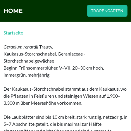
HOME
TROPENGARTEN
Startseite
Geranium renardii
Trautv.
Kaukasus-Storchschnabel, Geraniaceae -
Storchschnabelgewächse
Beginn Frühsommerblüher, V–VII, 20–30 cm hoch,
immergrün, mehrjährig
Der Kaukasus-Storchschnabel stammt aus dem Kaukasus, wo
die Pflanzen in Felsfluren und steinigen Wiesen auf 1.900–
3.300 m über Meereshöhe vorkommen.
Die Laubblätter sind bis 10 cm breit, stark runzlig, netzadrig, in
5–7 Abschnitte geteilt, die bis maximal zur Hälfte
eingeschnitten und nicht überlappend sind, unterseits