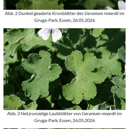
Abb. 2 Dunkel geaderte Kronblätter des
Geranium renardii
im
Gruga-Park, Essen, 26.05.2026
Abb. 3 Netzrunzelige Laubblätter von
Geranium renardii
im
Gruga-Park, Essen, 26.05.2026