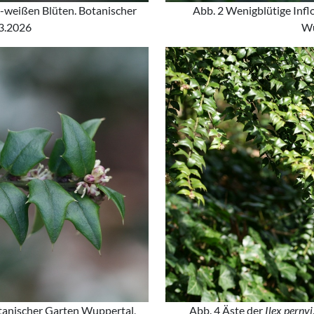
h-weißen Blüten. Botanischer
Abb. 2 Wenigblütige Infl
3.2026
Wu
otanischer Garten Wuppertal,
Abb. 4 Äste der
Ilex pernyi