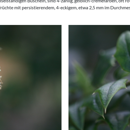
selständigen Büscheln, sind 4-zählig, gelblich-cremefarben, oft röt
früchte mit persistierendem, 4-eckigem, etwa 2,5 mm im Durchme