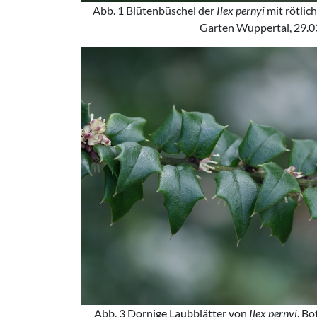
Abb. 1 Blütenbüschel der
Ilex pernyi
mit rötlic
Garten Wuppertal, 29.0
Abb. 3 Dornige Laubblätter von
Ilex pernyi
. B