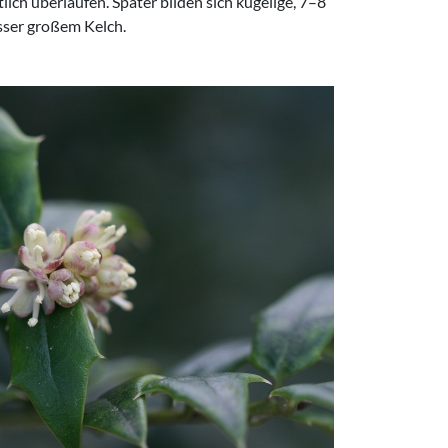
lich überlaufen. Später bilden sich kugelige, 7–8
sser großem Kelch.