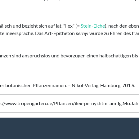
äisch und bezieht sich auf lat. "ilex" (=
Stein-Eiche
), nach den ebe
telmeersprache. Das Art-Epitheton
pernyi
wurde zu Ehren des fra
lanzen sind anspruchslos und bevorzugen einen halbschattigen bis
r botanischen Pflanzennamen. – Nikol-Verlag, Hamburg, 701 S.
tp://www.tropengarten.de/Pflanzen/ilex-pernyi.html am Tg.Mo.Jahr