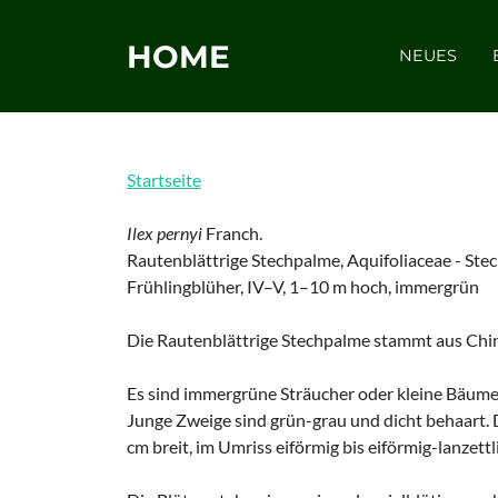
HOME
NEUES
Startseite
Ilex pernyi
Franch.
Rautenblättrige Stechpalme, Aquifoliaceae - S
Frühlingblüher, IV–V, 1–10 m hoch, immergrün
Die Rautenblättrige Stechpalme stammt aus Chi
Es sind immergrüne Sträucher oder kleine Bäume 
Junge Zweige sind grün-grau und dicht behaart. Di
cm breit, im Umriss eiförmig bis eiförmig-lanzettl