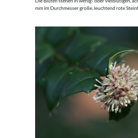
Die Blüten stehen in wenig- oder vielblütigen, ach
mm im Durchmesser große, leuchtend rote Stein