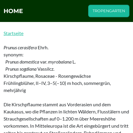
HOME
TROPENGARTEN
Startseite
Prunus cerasifera
Ehrh.
synonym:
Prunus domestica
var.
myrobalana
L.
Prunus sogdiana
Vassilcz.
Kirschpflaume, Rosaceae - Rosengewächse
Frühlingblüher, II–IV, 3–5(–10) m hoch, sommergrün,
mehrjährig
Die Kirschpflaume stammt aus Vorderasien und dem
Kaukasus, wo die Pflanzen in lichten Wäldern, Flusstälern und
Strauchgesellschaften auf 0–1.200 m über Meereshöhe
vorkommen. In Mitteleuropa ist die Art eingebürgert und tritt
selten bis zerstreut an Straßenrändern, Bahndämmen und