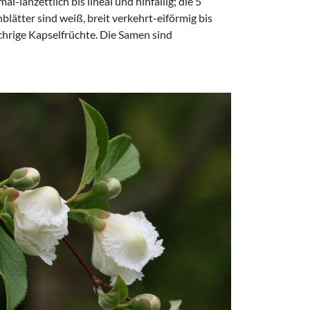
-lanzettlich bis lineal und hinfällig; die 5
blätter sind weiß, breit verkehrt-eiförmig bis
fächrige Kapselfrüchte. Die Samen sind