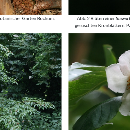
Botanischer Garten Bochum,
Abb. 2 Blüten einer
Stewart
gerüschten Kronblättern. P