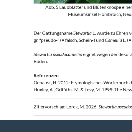
Abb. 5 Laubblätter und Blütenknospe eine
Museumsinsel Hombroich, Neus
Der Gattungsname
Stewartia
L. wurde zu Ehren v
gr. "pseudo-" (= falsch, Schein-) und
Camellia
L. (=
Stewartia pseudocamellia
eignet wegen der dekorati
Böden.
Referenzen
Genaust, H. 2012: Etymologisches Wörterbuch de
Huxley, A., Griffiths, M. & Levy, M. 1999: The Ne
Zitiervorschlag: Lorek, M. 2026:
Stewartia pseudo