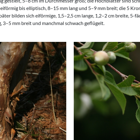
g gestielt, 5–8 cm im Durchmesser groß; die Hochblätter sind schmal
, eiförmig bis elliptisch, 8–15 mm lang und 5–9 mm breit; die 5 Kron
Später bilden sich eiförmige, 1,5–2,5 cm lange, 1,2–2 cm breite, 5-
g, 3–5 mm breit und manchmal schwach geflügelt.