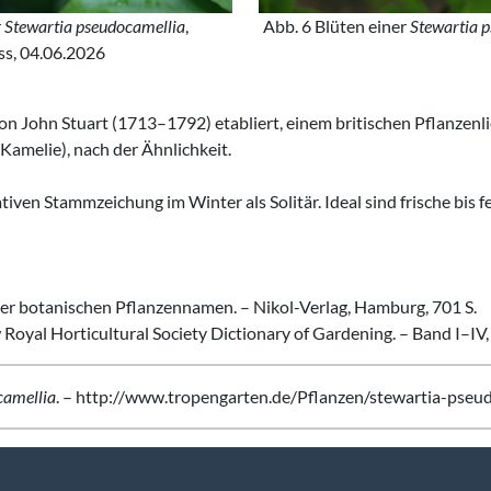
r
Stewartia pseudocamellia
,
Abb. 6 Blüten einer
Stewartia 
s, 04.06.2026
on John Stuart (1713–1792) etabliert, einem britischen Pflanzen
 Kamelie), nach der Ähnlichkeit.
ven Stammzeichung im Winter als Solitär. Ideal sind frische bis feu
r botanischen Pflanzennamen. – Nikol-Verlag, Hamburg, 701 S.
w Royal Horticultural Society Dictionary of Gardening. – Band I–IV
camellia
. – http://www.tropengarten.de/Pflanzen/stewartia-pseud