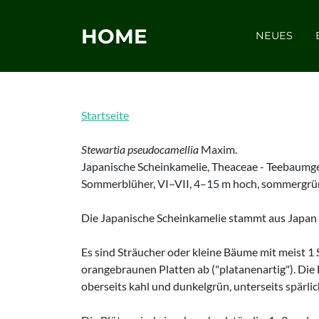
HOME
NEUES
Startseite
Stewartia pseudocamellia
Maxim.
Japanische Scheinkamelie, Theaceae - Teebaum
Sommerblüher, VI–VII, 4–15 m hoch, sommergrün
Die Japanische Scheinkamelie stammt aus Japan
Es sind Sträucher oder kleine Bäume mit meist 1 
orangebraunen Platten ab ("platanenartig"). Die La
oberseits kahl und dunkelgrün, unterseits spärlic