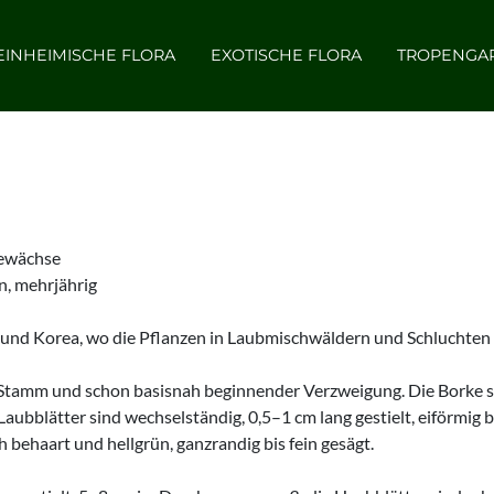
EINHEIMISCHE FLORA
EXOTISCHE FLORA
TROPENGA
gewächse
, mehrjährig
 und Korea, wo die Pflanzen in Laubmischwäldern und Schlucht
Stamm und schon basisnah beginnender Verzweigung. Die Borke schi
ubblätter sind wechselständig, 0,5–1 cm lang gestielt, eiförmig bis
h behaart und hellgrün, ganzrandig bis fein gesägt.