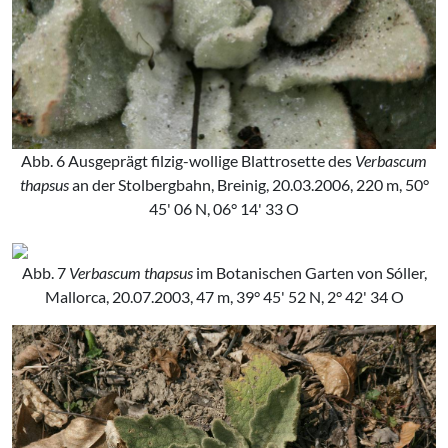
Abb. 6 Ausgeprägt filzig-wollige Blattrosette des
Verbascum
thapsus
an der Stolbergbahn, Breinig, 20.03.2006, 220 m, 50°
45' 06 N, 06° 14' 33 O
Abb. 7
Verbascum thapsus
im Botanischen Garten von Sóller,
Mallorca, 20.07.2003, 47 m, 39° 45' 52 N, 2° 42' 34 O