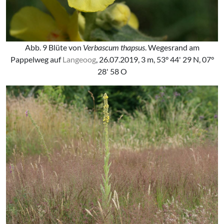
Abb. 9 Blüte von
Verbascum thapsus
. Wegesrand am
Pappelweg auf
Langeoog
, 26.07.2019, 3 m, 53° 44' 29 N, 07°
28' 58 O