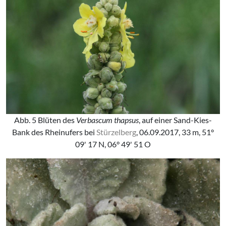
Abb. 5 Blüten des
Verbascum thapsus
, auf einer Sand-Kies-
Bank des Rheinufers bei
Stürzelberg
, 06.09.2017, 33 m, 51°
09' 17 N, 06° 49' 51 O