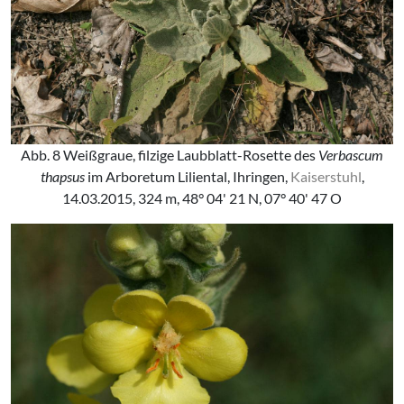
Abb. 8 Weißgraue, filzige Laubblatt-Rosette des
Verbascum
thapsus
im Arboretum Liliental, Ihringen,
Kaiserstuhl
,
14.03.2015, 324 m, 48° 04' 21 N, 07° 40' 47 O