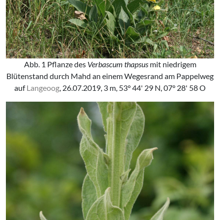
Abb. 1 Pflanze des
Verbascum thapsus
mit niedrigem
Blütenstand durch Mahd an einem Wegesrand am Pappelweg
auf
Langeoog
, 26.07.2019, 3 m, 53° 44' 29 N, 07° 28' 58 O