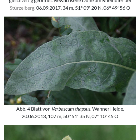
gleichzeitig geöffnet. Bewachsene Düne am Rheinufer bei
Stürzelberg
, 06.09.2017, 34 m, 51° 09' 20 N, 06° 49' 56 O
Abb. 4 Blatt von
Verbascum thapsus
, Wahner Heide,
20.06.2013, 107 m, 50° 51' 35 N, 07° 10' 45 O